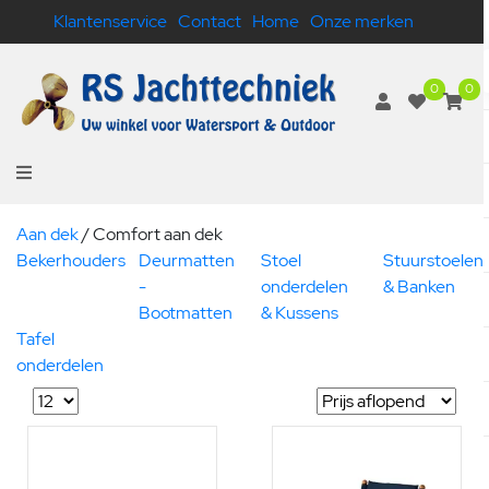
Klantenservice
Contact
Home
Onze merken
0
0
Aan dek
/
Comfort aan dek
Bekerhouders
Deurmatten
Stoel
Stuurstoelen
-
onderdelen
& Banken
Bootmatten
& Kussens
Tafel
onderdelen