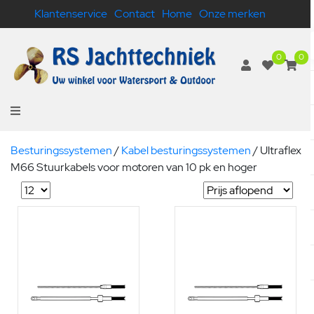
Klantenservice
Contact
Home
Onze merken
0
0
Besturingssystemen
/
Kabel besturingssystemen
/
Ultraflex
M66 Stuurkabels voor motoren van 10 pk en hoger