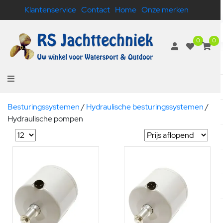
Klantenservice
Contact
Home
Onze merken
0
0
Besturingssystemen
/
Hydraulische besturingssystemen
/
Hydraulische pompen