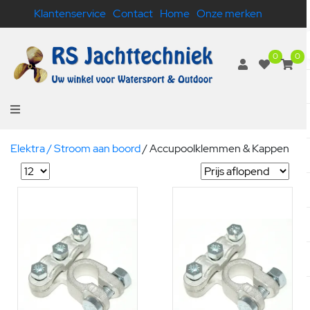
Klantenservice
Contact
Home
Onze merken
0
0
Elektra / Stroom aan boord
/
Accupoolklemmen & Kappen