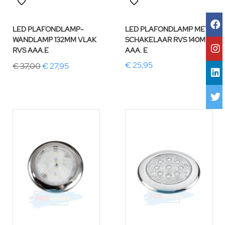
LED PLAFONDLAMP-
LED PLAFONDLAMP MET
WANDLAMP 132MM VLAK
SCHAKELAAR RVS 140MM
RVS AAA.E
AAA. E
€ 25,95
€ 37,00
€ 27,95