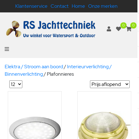
Klantenservice
Contact
Home
Onze merken
0
0
Elektra / Stroom aan boord
/
Interieurverlichting /
Binnenverlichting
/
Plafonnieres