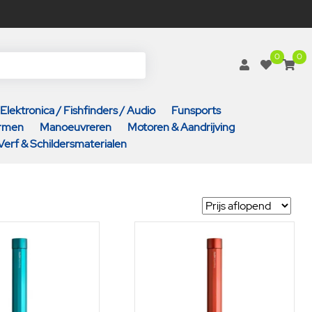
0
0
Elektronica / Fishfinders / Audio
Funsports
armen
Manoeuvreren
Motoren & Aandrijving
Verf & Schildersmaterialen