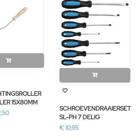
TINGSROLLER
LER 15X80MM
SCHROEVENDRAAIERSET
2,50
SL-PH 7 DELIG
€ 10,95