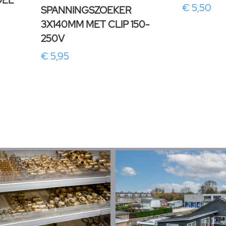
DEL
€ 5,50
SPANNINGSZOEKER
3X140MM MET CLIP 150-
250V
€ 5,95