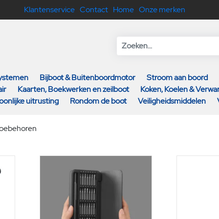
Klantenservice
Contact
Home
Onze merken
systemen
Bijboot & Buitenboordmotor
Stroom aan boord
ir
Kaarten, Boekwerken en zeilboot
Koken, Koelen & Verw
oonlijke uitrusting
Rondom de boot
Veiligheidsmiddelen
toebehoren