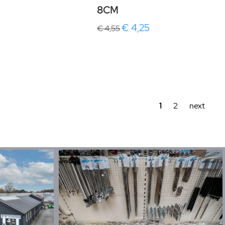
8CM
€ 4,25
€ 4,55
1
2
next