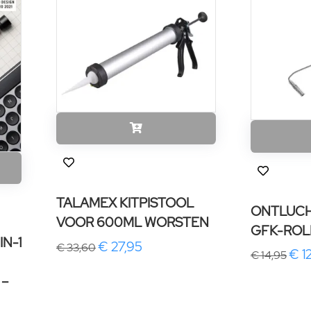
TALAMEX KITPISTOOL
ONTLUCH
VOOR 600ML WORSTEN
GFK-ROL
N-1
€ 27,95
€ 33,60
€ 1
€ 14,95
 –