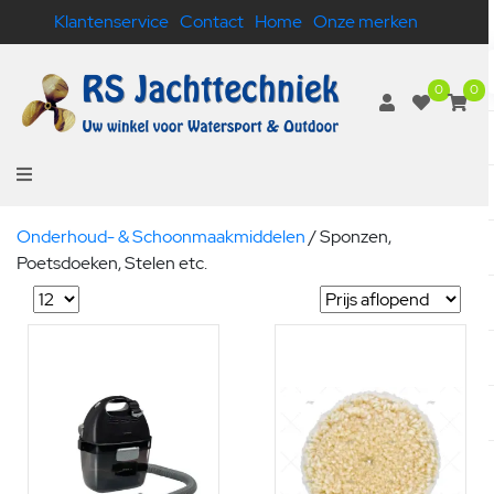
Klantenservice
Contact
Home
Onze merken
0
0
Onderhoud- & Schoonmaakmiddelen
/
Sponzen,
Poetsdoeken, Stelen etc.