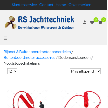
Klantenservice
Contact
Home
Onze merken
0
0
Bijboot & Buitenboordmotor onderdelen
/
Buitenboordmotor accessoires
/
Dodemanskoorden /
Noodstopschakelaars