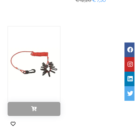
€ 12,20
€ 7,50