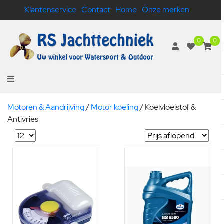
Klantenservice
Contact
Home
Onze merken
0
0
Motoren & Aandrijving
/
Motor koeling
/
Koelvloeistof &
Antivries