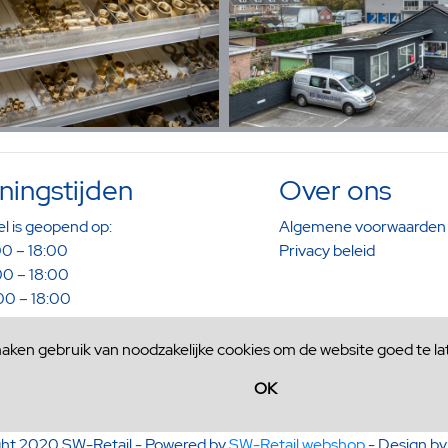
ingstijden
Over ons
l is geopend op:
Algemene voorwaarden
0 – 18:00
Privacy beleid
0 – 18:00
0 – 18:00
0 – 18:00
0 – 16:00
maken gebruik van noodzakelijke cookies om de website goed te la
aak kunt u buiten deze tijden
OK
 voor advies op maat
ht 2020 SW-Retail - Powered by
SW-Retail webshop
- Design b