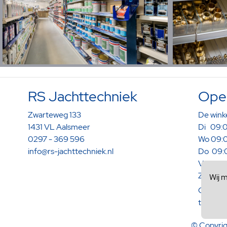
RS Jachttechniek
Open
Zwarteweg 133
De winke
1431 VL Aalsmeer
Di 09:0
0297 - 369 596
Wo 09:0
info@rs-jachttechniek.nl
Do 09:0
Vr 09:0
Za 09:0
Wij 
Op afspr
terecht
© Copyrig