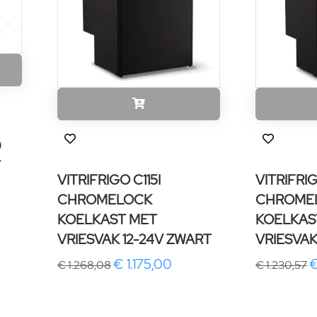
9
T
VITRIFRIGO C115I
VITRIFRI
CHROMELOCK
CHROME
KOELKAST MET
KOELKAS
VRIESVAK 12-24V ZWART
VRIESVAK
€ 1.175,00
€
€ 1.268,08
€ 1.230,57