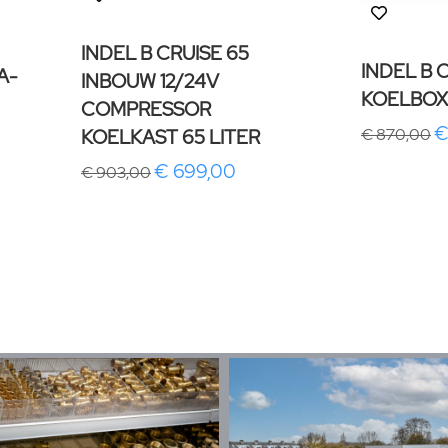
INDEL B CRUISE 65
INDEL B
A-
INBOUW 12/24V
KOELBOX 
COMPRESSOR
€
KOELKAST 65 LITER
€ 870,00
€ 699,00
€ 903,00