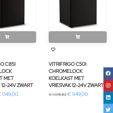
GO C85I
VITRIFRIGO C50I
LOCK
CHROMELOCK
T MET
KOELKAST MET
 12-24V ZWART
VRIESVAK 12-24V ZWART
 1.149,00
€ 949,00
€ 1.018,82