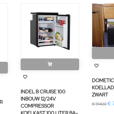
DOMETIC
KOELLAD
INDEL B CRUISE 100
ZWART
INBOUW 12/24V
R
€ 
€ 914,10
COMPRESSOR
KOELKAST 100 LITER BA-