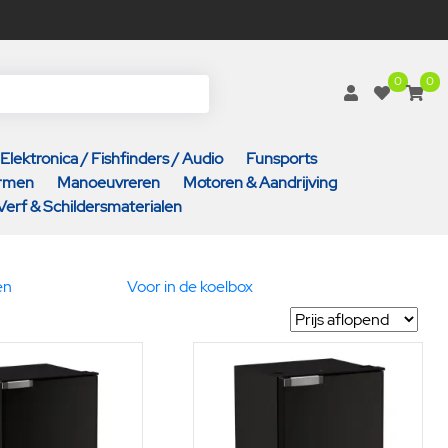
0
0
Elektronica / Fishfinders / Audio
Funsports
armen
Manoeuvreren
Motoren & Aandrijving
Verf & Schildersmaterialen
en
Voor in de koelbox