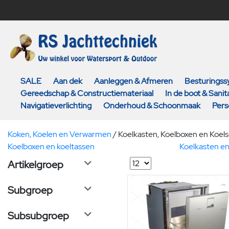
SALE
Aan dek
Aanleggen & Afmeren
Besturings
Gereedschap & Constructiemateriaal
In de boot & Sanita
Navigatieverlichting
Onderhoud & Schoonmaak
Pers
Koken, Koelen en Verwarmen
/
Koelkasten, Koelboxen en Koels
Koelboxen en koeltassen
Koelkasten en
Artikelgroep
Subgroep
Subsubgroep