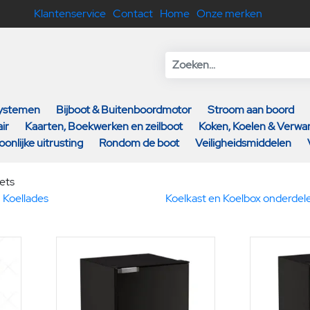
Klantenservice
Contact
Home
Onze merken
systemen
Bijboot & Buitenboordmotor
Stroom aan boord
ir
Kaarten, Boekwerken en zeilboot
Koken, Koelen & Verw
oonlijke uitrusting
Rondom de boot
Veiligheidsmiddelen
ets
 Koellades
Koelkast en Koelbox onderdel