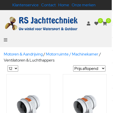
Klantenservice
Contact
Home
Onze merken
0
0
Motoren & Aandrijving
/
Motorruimte / Machinekamer
/
Ventilatoren & Luchthappers