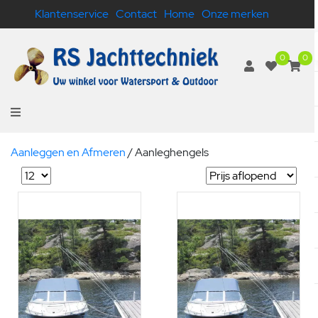
Klantenservice
Contact
Home
Onze merken
0
0
Aanleggen en Afmeren
/
Aanleghengels