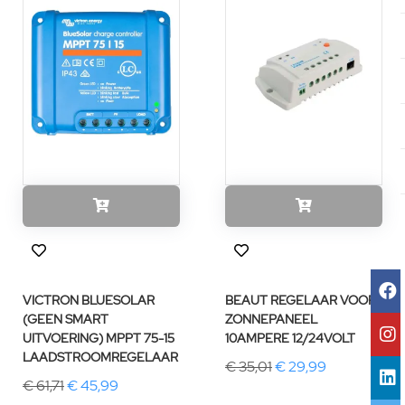
VICTRON BLUESOLAR
BEAUT REGELAAR VOOR
(GEEN SMART
ZONNEPANEEL
UITVOERING) MPPT 75-15
10AMPERE 12/24VOLT
LAADSTROOMREGELAAR
€ 35,01
€ 29,99
€ 61,71
€ 45,99