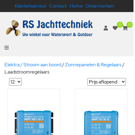
Klantenservice
Contact
Home
Onze merken
0
0
Elektra / Stroom aan boord
/
Zonnepanelen & Regelaars
/
Laadstroomregelaars