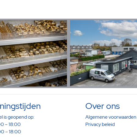
ingstijden
Over ons
l is geopend op:
Algemene voorwaarden
0 – 18:00
Privacy beleid
0 – 18:00