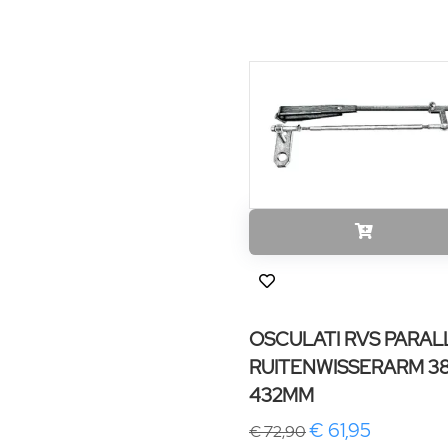
OSCULATI RVS PARAL
RUITENWISSERARM 38
432MM
€ 61,95
€ 72,90