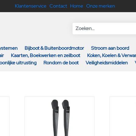
Klantenservice
Contact
Home
Onze merken
systemen
Bijboot & Buitenboordmotor
Stroom aan boord
ir
Kaarten, Boekwerken en zeilboot
Koken, Koelen & Verw
oonlijke uitrusting
Rondom de boot
Veiligheidsmiddelen