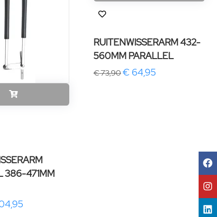
RUITENWISSERARM 432-
560MM PARALLEL
€ 64,95
€ 73,90
ISSERARM
L 386-471MM
104,95