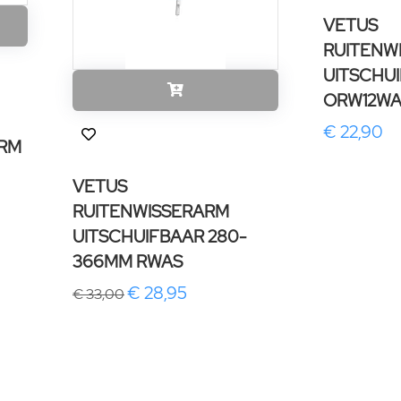
VETUS
RUITENW
UITSCHU
ORW12W
€ 22,90
ARM
VETUS
RUITENWISSERARM
UITSCHUIFBAAR 280-
366MM RWAS
€ 28,95
€ 33,00