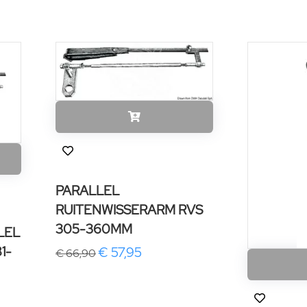
PARALLEL
RUITENWISSERARM RVS
305-360MM
LEL
1-
€ 57,95
€ 66,90