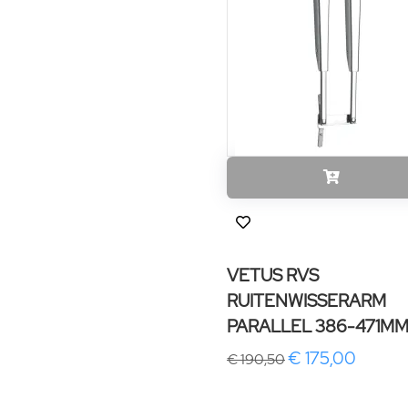
VETUS RVS
RUITENWISSERARM
PARALLEL 386-471M
€ 175,00
€ 190,50