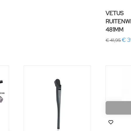
VETUS
RUITENW
481MM
€ 3
€ 41,95