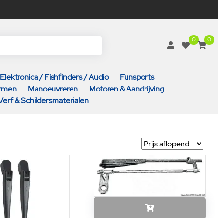
0
0
Elektronica / Fishfinders / Audio
Funsports
armen
Manoeuvreren
Motoren & Aandrijving
Verf & Schildersmaterialen