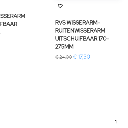
ISSERARM
RVS WISSERARM-
IFBAAR
RUITENWISSERARM
A
UITSCHUIFBAAR 170-
275MM
€ 17,50
€ 24,00
1