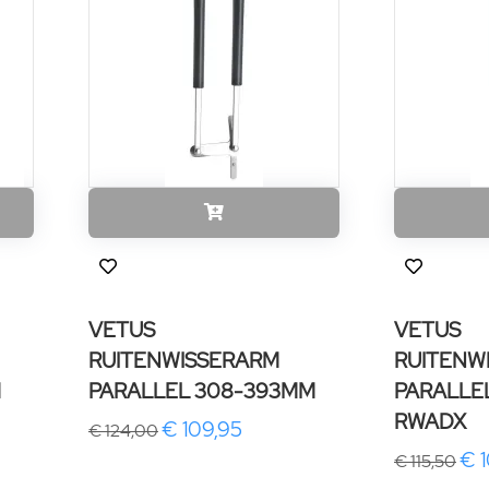
VETUS
VETUS
RUITENWISSERARM
RUITENW
M
PARALLEL 308-393MM
PARALLE
RWADX
€ 109,95
€ 124,00
€ 
€ 115,50