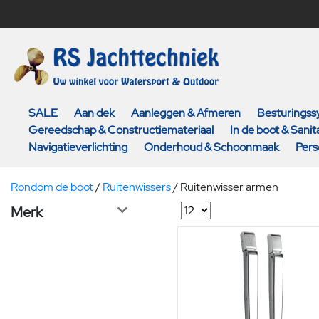
SALE
Aan dek
Aanleggen & Afmeren
Besturings
Gereedschap & Constructiemateriaal
In de boot & Sanita
Navigatieverlichting
Onderhoud & Schoonmaak
Pers
Rondom de boot
/
Ruitenwissers
/
Ruitenwisser armen
Merk