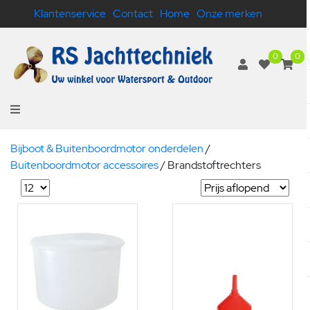
Klantenservice
Contact
Home
Onze merken
0
0
Bijboot & Buitenboordmotor onderdelen
/
Buitenboordmotor accessoires
/
Brandstoftrechters