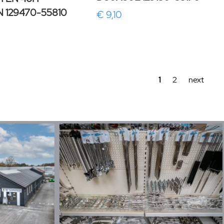
 129470-55810
€ 9,10
1
2
next