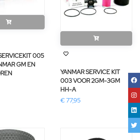
ERVICEKIT 005
NMAR GM EN
YANMAR SERVICE KIT
OREN
003 VOOR 2GM-3GM
HH-A
€ 77,95