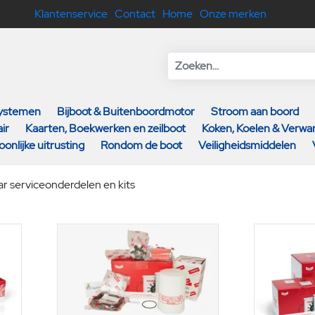
Klantenservice
Contact
Home
Onze merken
systemen
Bijboot & Buitenboordmotor
Stroom aan boord
ir
Kaarten, Boekwerken en zeilboot
Koken, Koelen & Verw
oonlijke uitrusting
Rondom de boot
Veiligheidsmiddelen
 serviceonderdelen en kits