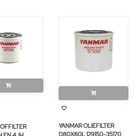
YANMAR OLIEFILTER
OFFILTER
D80X80L 129150-35170
H EN 4JH