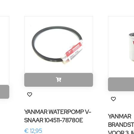
YANMAR WATERPOMP V-
YANMAR
SNAAR 104511-78780E
BRANDST
€ 12,95
VOOR 3J