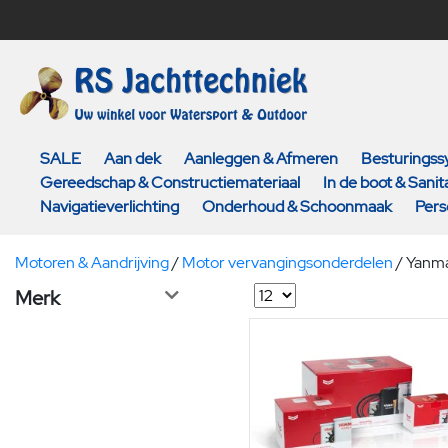
SALE
Aan dek
Aanleggen & Afmeren
Besturings
Gereedschap & Constructiemateriaal
In de boot & Sanita
Navigatieverlichting
Onderhoud & Schoonmaak
Pers
Motoren & Aandrijving
/
Motor vervangingsonderdelen
/
Yanmar
Merk