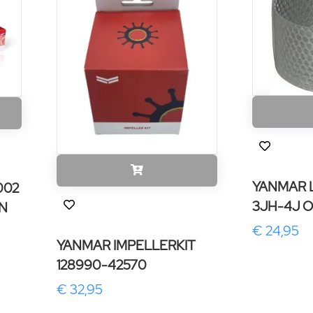
YANMAR 
002
3JH-4J O
N
€ 24,95
YANMAR IMPELLERKIT
128990-42570
€ 32,95