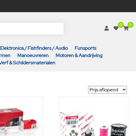
0
0
Elektronica / Fishfinders / Audio
Funsports
armen
Manoeuvreren
Motoren & Aandrijving
Verf & Schildersmaterialen