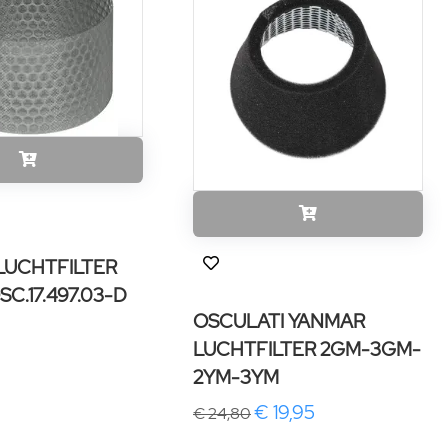
LUCHTFILTER
SC.17.497.03-D
OSCULATI YANMAR
LUCHTFILTER 2GM-3GM-
2YM-3YM
€ 19,95
€ 24,80