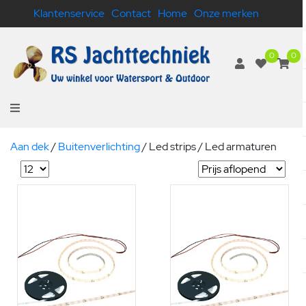
Klantenservice
Contact
Home
Onze merken
0
0
Aan dek
/
Buitenverlichting
/
Led strips / Led armaturen