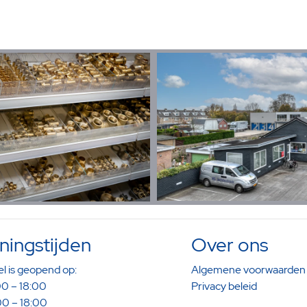
ingstijden
Over ons
l is geopend op:
Algemene voorwaarden
0 – 18:00
Privacy beleid
0 – 18:00