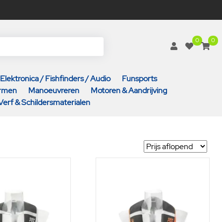
0
0
Elektronica / Fishfinders / Audio
Funsports
armen
Manoeuvreren
Motoren & Aandrijving
Verf & Schildersmaterialen