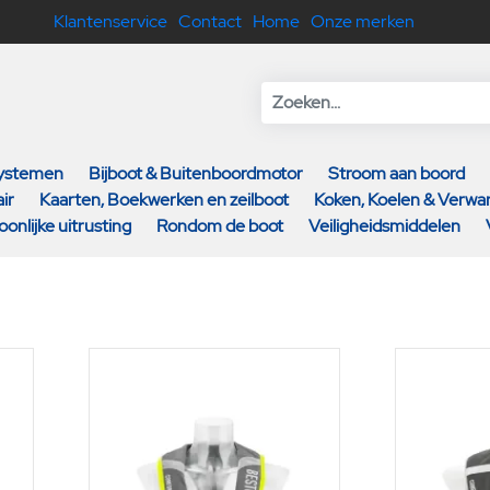
Klantenservice
Contact
Home
Onze merken
systemen
Bijboot & Buitenboordmotor
Stroom aan boord
ir
Kaarten, Boekwerken en zeilboot
Koken, Koelen & Verw
oonlijke uitrusting
Rondom de boot
Veiligheidsmiddelen