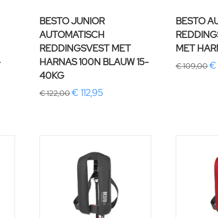
BESTO JUNIOR
BESTO A
AUTOMATISCH
REDDING
REDDINGSVEST MET
MET HAR
-
HARNAS 100N BLAUW 15-
€
€ 109,00
40KG
€ 112,95
€ 122,00