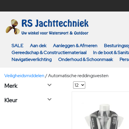
SALE
Aan dek
Aanleggen & Afmeren
Besturings
Gereedschap & Constructiemateriaal
In de boot & Sanita
Navigatieverlichting
Onderhoud & Schoonmaak
Pers
Veiligheidsmiddelen
/
Automatische reddingsvesten
Merk
Kleur