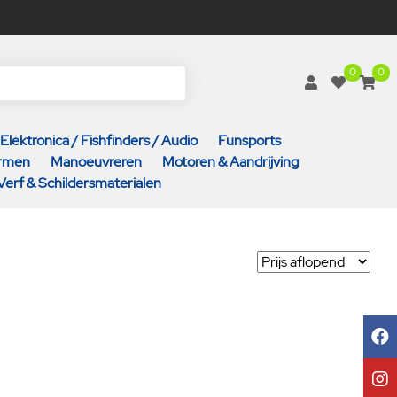
0
0
Elektronica / Fishfinders / Audio
Funsports
armen
Manoeuvreren
Motoren & Aandrijving
Verf & Schildersmaterialen