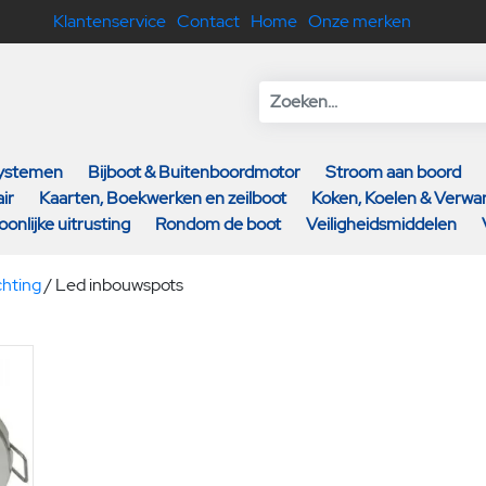
Klantenservice
Contact
Home
Onze merken
systemen
Bijboot & Buitenboordmotor
Stroom aan boord
ir
Kaarten, Boekwerken en zeilboot
Koken, Koelen & Verw
oonlijke uitrusting
Rondom de boot
Veiligheidsmiddelen
chting
/
Led inbouwspots