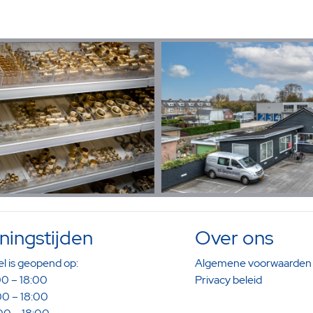
ingstijden
Over ons
l is geopend op:
Algemene voorwaarden
0 – 18:00
Privacy beleid
0 – 18:00