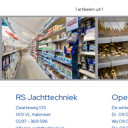
1 artikelen uit 1
RS Jachttechniek
Open
Zwarteweg 133
De winke
1431 VL Aalsmeer
Di 09:0
0297 - 369 596
Wo 09:0