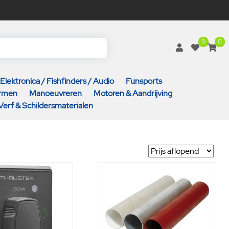
0
0
Elektronica / Fishfinders / Audio
Funsports
armen
Manoeuvreren
Motoren & Aandrijving
Verf & Schildersmaterialen