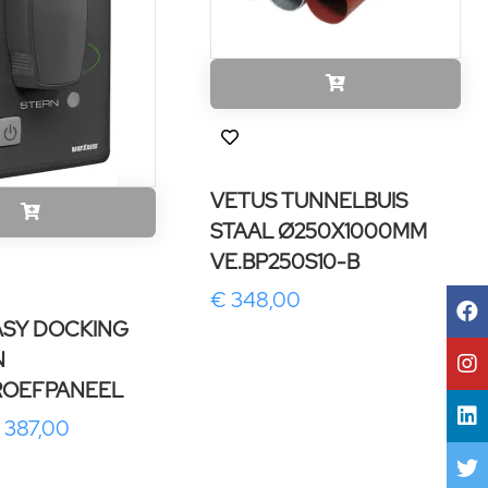
VETUS TUNNELBUIS
STAAL Ø250X1000MM
VE.BP250S10-B
€ 348,00
ASY DOCKING
N
ROEFPANEEL
 387,00