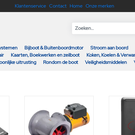
Klantenservice
Contact
Home
Onze merken
systemen
Bijboot & Buitenboordmotor
Stroom aan boord
ir
Kaarten, Boekwerken en zeilboot
Koken, Koelen & Verw
oonlijke uitrusting
Rondom de boot
Veiligheidsmiddelen