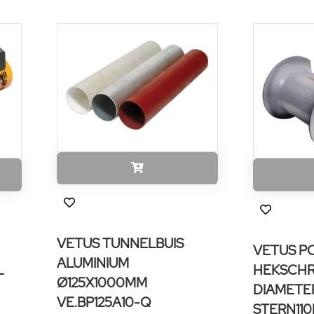
VETUS TUNNELBUIS
VETUS P
ALUMINIUM
L
HEKSCH
Ø125X1000MM
DIAMETE
VE.BP125A10-Q
STERN110