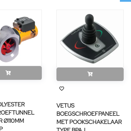
OLYESTER
VETUS
ROEFTUNNEL
BOEGSCHROEFPANEEL
R Ø110MM
MET POOKSCHAKELAAR
P
TYPE BPAJ