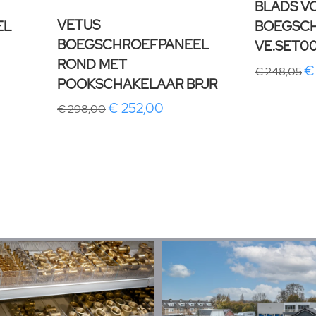
BLADS V
VETUS
EL
BOEGSC
BOEGSCHROEFPANEEL
VE.SET0
ROND MET
€
€ 248,05
POOKSCHAKELAAR BPJR
€ 252,00
€ 298,00