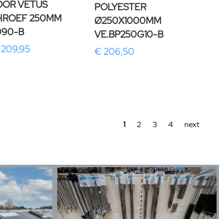
OOR VETUS
POLYESTER
HROEF 250MM
Ø250X1000MM
090-B
VE.BP250G10-B
 209,95
€ 206,50
1
2
3
4
next