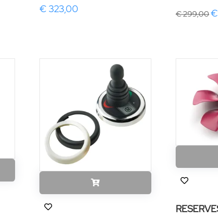
€ 323,00
€
€ 299,00
RESERVE