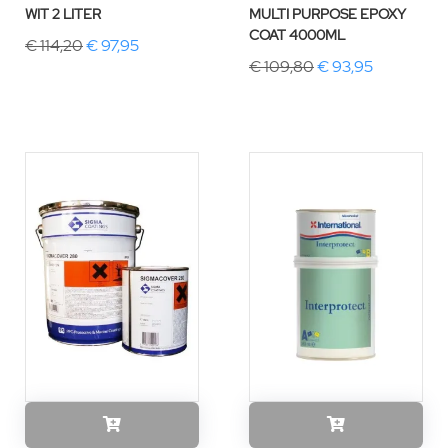
WIT 2 LITER
MULTI PURPOSE EPOXY
COAT 4000ML
€ 114,20
€ 97,95
€ 109,80
€ 93,95