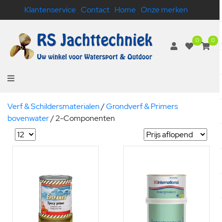
Klantenservice
Contact
Home
Onze merken
0
0
Verf & Schildersmaterialen
/
Grondverf & Primers
bovenwater
/
2-Componenten