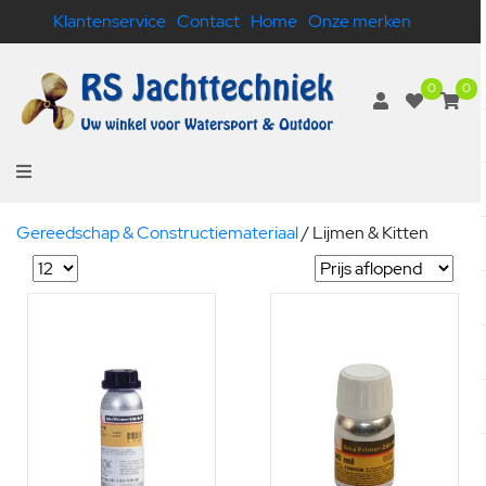
Klantenservice
Contact
Home
Onze merken
0
0
Gereedschap & Constructiemateriaal
/
Lijmen & Kitten