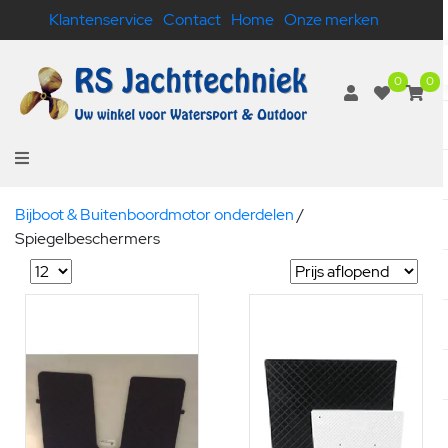
Klantenservice
Contact
Home
Onze merken
0
0
Bijboot & Buitenboordmotor onderdelen
/
Spiegelbeschermers