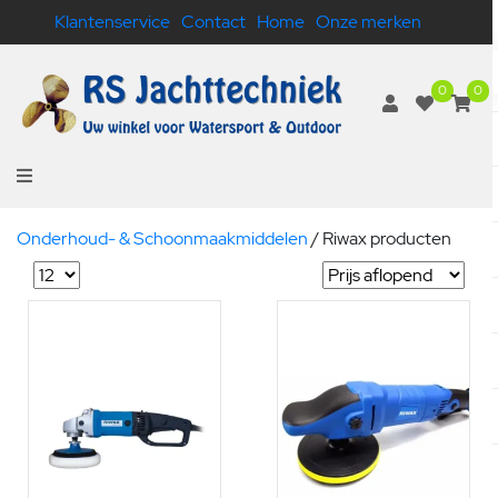
Klantenservice
Contact
Home
Onze merken
0
0
Onderhoud- & Schoonmaakmiddelen
/
Riwax producten