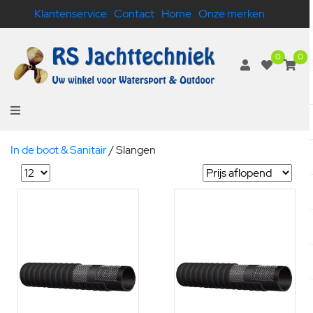
Klantenservice
Contact
Home
Onze merken
0
0
In de boot & Sanitair
/
Slangen