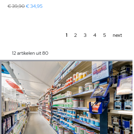
€ 39,90
€ 34,95
1
2
3
4
5
next
12 artikelen uit 80