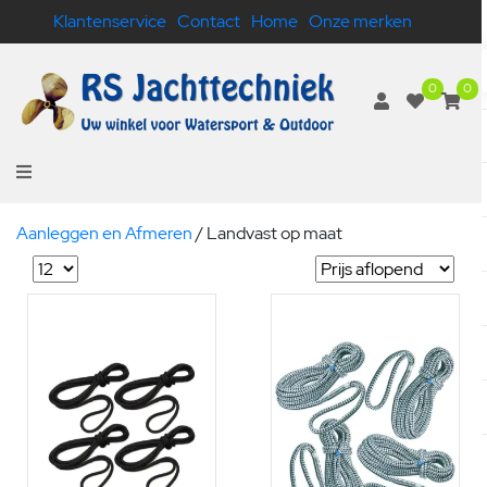
Klantenservice
Contact
Home
Onze merken
0
0
Aanleggen en Afmeren
/
Landvast op maat