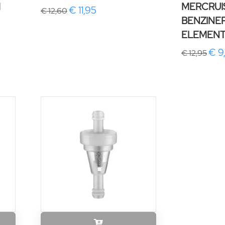
M
MERCRUI
€ 11,95
€ 12,60
BENZINEF
ELEMEN
€ 9
€ 12,95