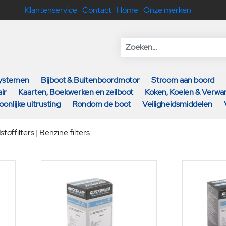
Klantenservice
Contact
Home
Onze merken
systemen
Bijboot & Buitenboordmotor
Stroom aan boord
ir
Kaarten, Boekwerken en zeilboot
Koken, Koelen & Verw
oonlijke uitrusting
Rondom de boot
Veiligheidsmiddelen
toffilters | Benzine filters