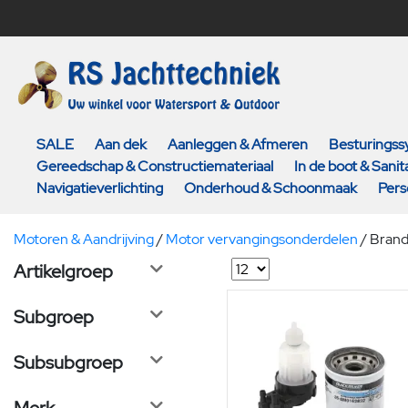
SALE
Aan dek
Aanleggen & Afmeren
Besturings
Gereedschap & Constructiemateriaal
In de boot & Sanita
Navigatieverlichting
Onderhoud & Schoonmaak
Pers
Motoren & Aandrijving
/
Motor vervangingsonderdelen
/
Brands
Artikelgroep
Subgroep
Subsubgroep