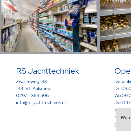
RS Jachttechniek
Open
Zwarteweg 133
De winke
1431 VL Aalsmeer
Di 09:0
0297 - 369 596
Wo 09:0
info@rs-jachttechniek.nl
Do 09:0
Vr 09:0
Za 09:0
Wij 
Op afspr