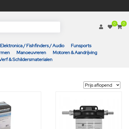
0
0
Elektronica / Fishfinders / Audio
Funsports
armen
Manoeuvreren
Motoren & Aandrijving
Verf & Schildersmaterialen