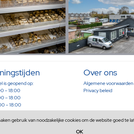
ingstijden
Over ons
l is geopend op:
Algemene voorwaarden
0 – 18:00
Privacy beleid
0 – 18:00
0 – 18:00
0 – 18:00
0 – 16:00
maken gebruik van noodzakelijke cookies om de website goed te la
aak kunt u buiten deze tijden
OK