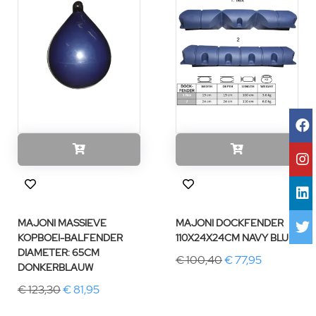
MAJONI MASSIEVE
MAJONI DOCKFENDER
KOPBOEI-BALFENDER
110X24X24CM NAVY BLUE
DIAMETER: 65CM
€ 100,40
€ 77,95
DONKERBLAUW
€ 123,30
€ 81,95