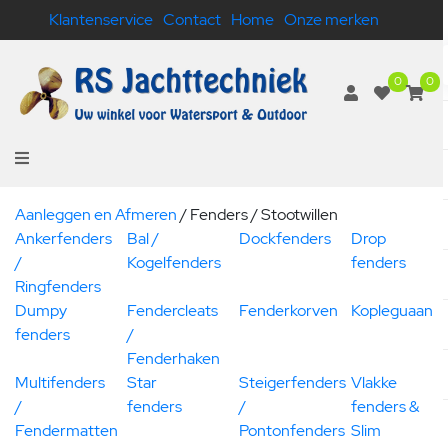
Klantenservice
Contact
Home
Onze merken
0
0
Aanleggen en Afmeren
/
Fenders / Stootwillen
Ankerfenders
Bal /
Dockfenders
Drop
/
Kogelfenders
fenders
Ringfenders
Dumpy
Fendercleats
Fenderkorven
Kopleguaan
fenders
/
Fenderhaken
Multifenders
Star
Steigerfenders
Vlakke
/
fenders
/
fenders &
Fendermatten
Pontonfenders
Slim