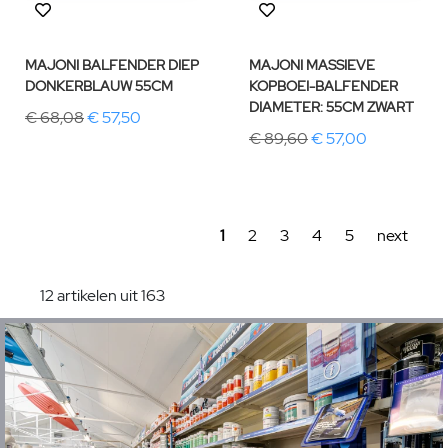
MAJONI BALFENDER DIEP
MAJONI MASSIEVE
DONKERBLAUW 55CM
KOPBOEI-BALFENDER
DIAMETER: 55CM ZWART
€ 68,08
€ 57,50
€ 89,60
€ 57,00
1
2
3
4
5
next
12 artikelen uit 163