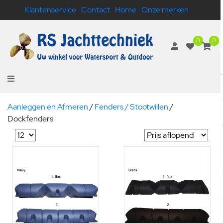
Klantenservice
Contact
Home
Onze merken
0
0
Aanleggen en Afmeren
/
Fenders / Stootwillen
/
Dockfenders