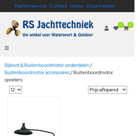
Klantenservice
Contact
Home
Onze merken
0
0
Bijboot & Buitenboordmotor onderdelen
/
Buitenboordmotor accessoires
/
Buitenboordmotor
spoelers