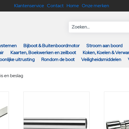
Klantenservice
Contact
Home
Onze merken
systemen
Bijboot & Buitenboordmotor
Stroom aan boord
ir
Kaarten, Boekwerken en zeilboot
Koken, Koelen & Verw
oonlijke uitrusting
Rondom de boot
Veiligheidsmiddelen
is en beslag