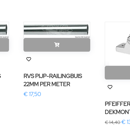
S
RVS PIJP-RAILINGBUIS
22MM PER METER
€ 17,50
PFEIFFE
DEKMON
€ 1
€ 14,40