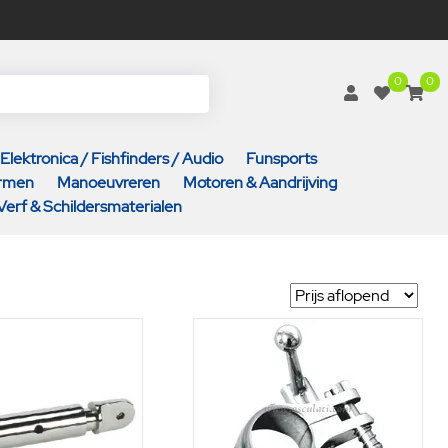
0
0
Elektronica / Fishfinders / Audio
Funsports
armen
Manoeuvreren
Motoren & Aandrijving
Verf & Schildersmaterialen