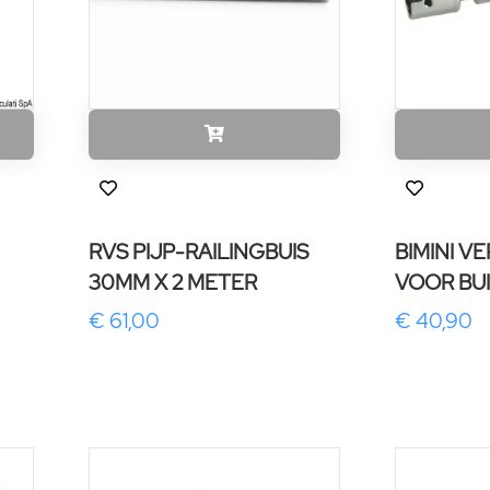
RVS PIJP-RAILINGBUIS
BIMINI V
30MM X 2 METER
VOOR BU
€ 61,00
€ 40,90