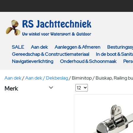
SALE
Aan dek
Aanleggen & Afmeren
Besturings
Gereedschap & Constructiemateriaal
In de boot & Sanita
Navigatieverlichting
Onderhoud & Schoonmaak
Pers
Aan dek
/
Aan dek / Dekbeslag
/
Biminitop / Buiskap, Railing bu
Merk