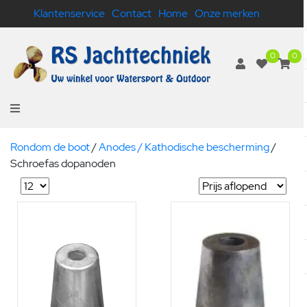
Klantenservice
Contact
Home
Onze merken
0
0
Rondom de boot
/
Anodes / Kathodische bescherming
/
Schroefas dopanoden