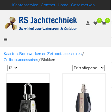
Klantenservice
Contact
Home
Onze merken
0
0
Kaarten, Boekwerken en Zeilbootaccessoires
/
Zeilbootaccessoires
/
Blokken