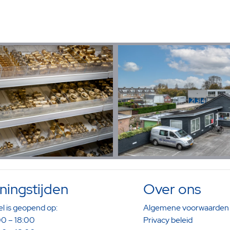
ingstijden
Over ons
l is geopend op:
Algemene voorwaarden
0 – 18:00
Privacy beleid