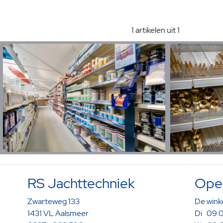
1 artikelen uit 1
RS Jachttechniek
Open
Zwarteweg 133
De winke
1431 VL Aalsmeer
Di 09:0