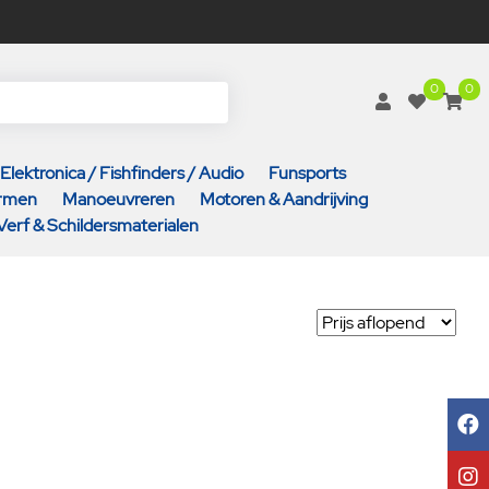
0
0
Elektronica / Fishfinders / Audio
Funsports
armen
Manoeuvreren
Motoren & Aandrijving
Verf & Schildersmaterialen