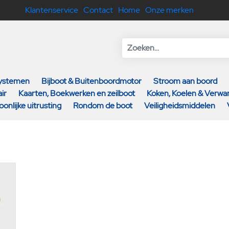
Klantenservice
Contact
Home
Onze merken
systemen
Bijboot & Buitenboordmotor
Stroom aan boord
ir
Kaarten, Boekwerken en zeilboot
Koken, Koelen & Verw
oonlijke uitrusting
Rondom de boot
Veiligheidsmiddelen