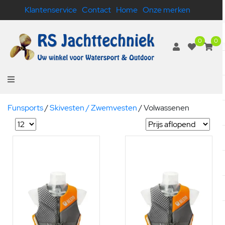
Klantenservice
Contact
Home
Onze merken
0
0
Funsports
/
Skivesten / Zwemvesten
/
Volwassenen