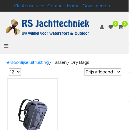
Klantenservice
Contact
Home
Onze merken
0
0
Persoonlijke uitrusting
/
Tassen / Dry Bags