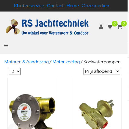
Klantenservice
Contact
Home
Onze merken
0
0
Motoren & Aandrijving
/
Motor koeling
/
Koelwaterpompen