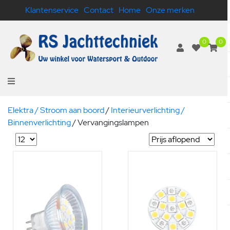
Klantenservice
Contact
Home
Onze merken
0
0
Elektra / Stroom aan boord
/
Interieurverlichting /
Binnenverlichting
/
Vervangingslampen