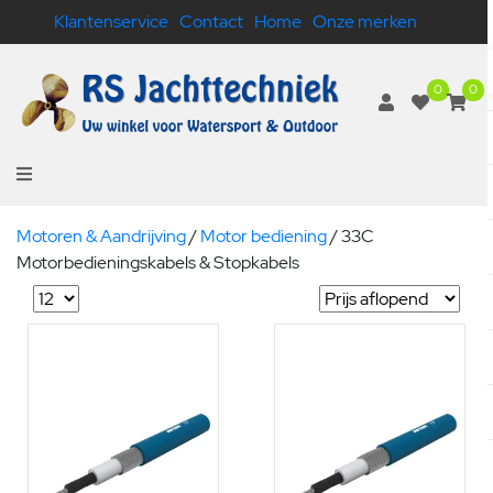
Klantenservice
Contact
Home
Onze merken
0
0
Motoren & Aandrijving
/
Motor bediening
/
33C
Motorbedieningskabels & Stopkabels