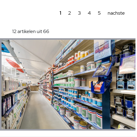
1
2
3
4
5
nachste
12 artikelen uit 66