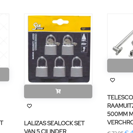
TELESCO
RAAMUIT
500MM M
VERCHR
T
LALIZAS SEALOCK SET
VAN 5 CILINDER
€ 