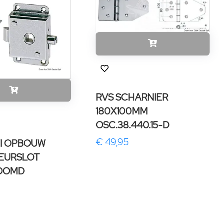
RVS SCHARNIER
180X100MM
OSC.38.440.15-D
€ 49,95
I OPBOUW
DEURSLOT
OOMD