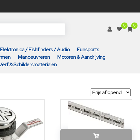
0
0
Elektronica / Fishfinders / Audio
Funsports
armen
Manoeuvreren
Motoren & Aandrijving
Verf & Schildersmaterialen