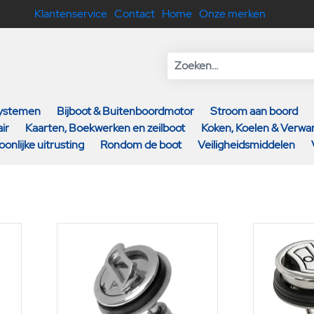
Klantenservice
Contact
Home
Onze merken
systemen
Bijboot & Buitenboordmotor
Stroom aan boord
ir
Kaarten, Boekwerken en zeilboot
Koken, Koelen & Verw
oonlijke uitrusting
Rondom de boot
Veiligheidsmiddelen