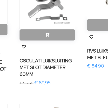
RVS LUI
T
MET SLE
OSCULATI LUIKSLUITING
E
€ 84,90
MET SLOT DIAMETER
LOT
60MM
€ 89,95
€ 95,60