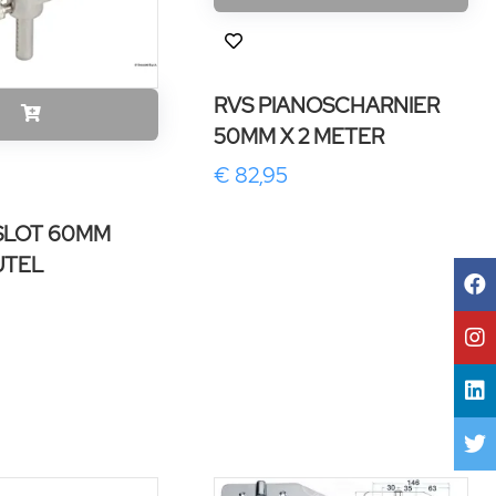
RVS PIANOSCHARNIER
50MM X 2 METER
€ 82,95
KSLOT 60MM
UTEL