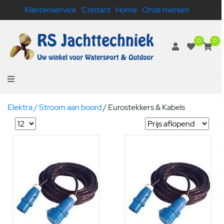
Klantenservice
Contact
Home
Onze merken
0
0
Elektra / Stroom aan boord
/
Eurostekkers & Kabels