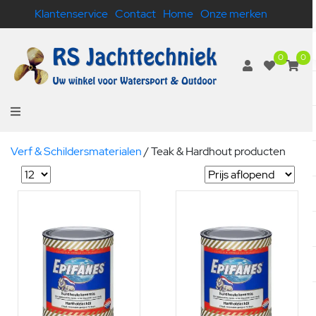
Klantenservice
Contact
Home
Onze merken
0
0
Verf & Schildersmaterialen
/
Teak & Hardhout producten