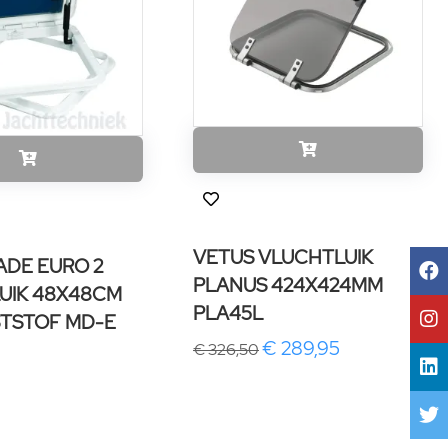
VETUS VLUCHTLUIK
ADE EURO 2
PLANUS 424X424MM
UIK 48X48CM
PLA45L
STSTOF MD-E
€ 289,95
€ 326,50