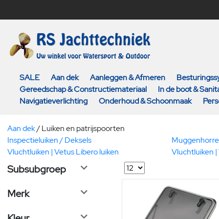
SALE
Aan dek
Aanleggen & Afmeren
Besturings
Gereedschap & Constructiemateriaal
In de boot & Sanita
Navigatieverlichting
Onderhoud & Schoonmaak
Pers
Aan dek
/
Luiken en patrijspoorten
Inspectieluiken / Deksels
Muggenhorr
Vluchtluiken | Vetus Libero luiken
Vluchtluiken |
Subsubgroep
Merk
Kleur