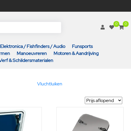
0
0
Elektronica / Fishfinders / Audio
Funsports
armen
Manoeuvreren
Motoren & Aandrijving
Verf & Schildersmaterialen
Vluchtluiken