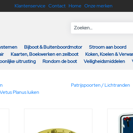
Klantenservice
Contact
Home
Onze merken
systemen
Bijboot & Buitenboordmotor
Stroom aan boord
ir
Kaarten, Boekwerken en zeilboot
Koken, Koelen & Verw
oonlijke uitrusting
Rondom de boot
Veiligheidsmiddelen
en
Patrijspoorten / Lichtranden
 Vetus Planus luiken