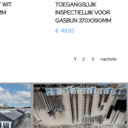
 WIT
TOEGANGSLUIK
MM
INSPECTIELUIK VOOR
GASBUN 370X390MM
€ 49,95
1
2
3
nachste