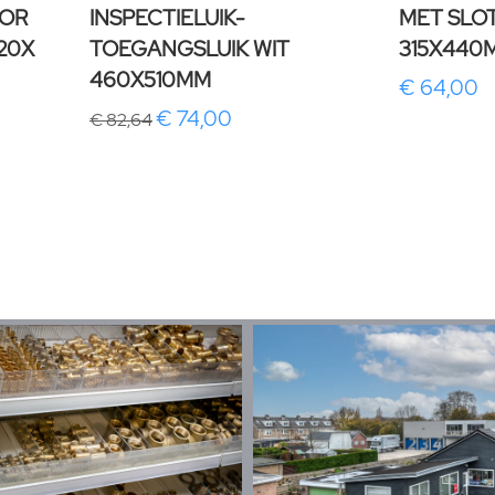
OOR
INSPECTIELUIK-
MET SLOT
120X
TOEGANGSLUIK WIT
315X440
460X510MM
€ 64,00
€ 74,00
€ 82,64