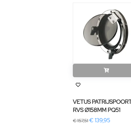
VETUS PATRIJSPOOR
RVS Ø158MM PQ51
€ 139,95
€ 157,51