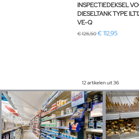
INSPECTIEDEKSEL V
DIESELTANK TYPE ILT
VE-Q
€ 112,95
€ 126,50
12 artikelen uit 36