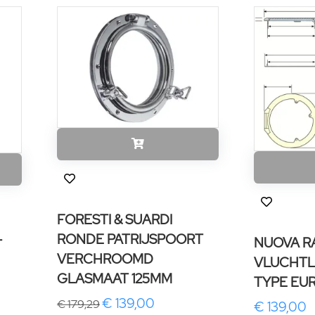
FORESTI & SUARDI
RONDE PATRIJSPOORT
NUOVA RA
T
VERCHROOMD
VLUCHTL
GLASMAAT 125MM
TYPE EU
€ 139,00
€ 179,29
€ 139,00