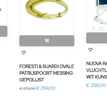
NUOVA R
FORESTI & SUARDI OVALE
VLUCHTL
PATRIJSPOORT MESSING
WIT KUN
GEPOLIJST
€ 298,00
€ 299,00
€ 372,00