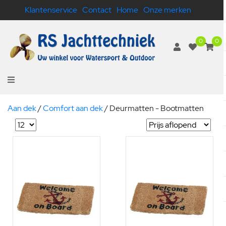
Klantenservice
Contact
Home
Onze merken
0
0
Aan dek
/
Comfort aan dek
/
Deurmatten - Bootmatten