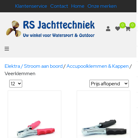
Klantenservice
Contact
Home
Onze merken
0
0
Elektra / Stroom aan boord
/
Accupoolklemmen & Kappen
/
Veerklemmen