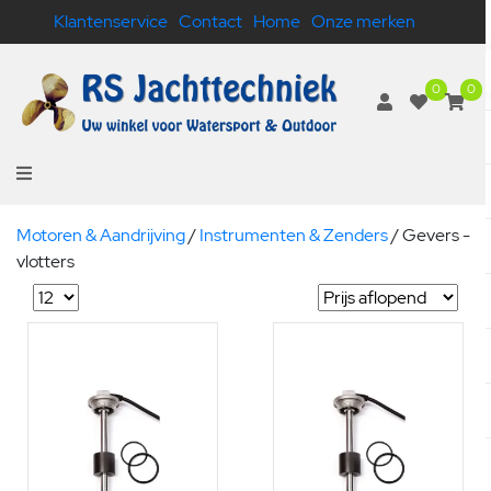
Klantenservice
Contact
Home
Onze merken
0
0
Motoren & Aandrijving
/
Instrumenten & Zenders
/
Gevers -
vlotters