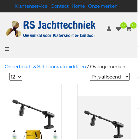
Klantenservice
Contact
Home
Onze merken
0
0
Onderhoud- & Schoonmaakmiddelen
/
Overige merken