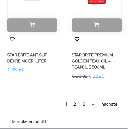
STAR BRITE ANTISLIP
STAR BRITE PREMIUM
DEKREINIGER 1LITER
GOLDEN TEAK OIL –
TEAKOLIE 500ML
€ 23,50
€ 26,32
€ 22,95
1
2
3
4
nachste
12 artikelen uit 38