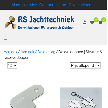
Klantenservice
Contact
Home
Onze merken
0
0
Aan dek
/
Aan dek / Dekbeslag
/
Dekvuldoppen | Sleutels &
reservedoppen