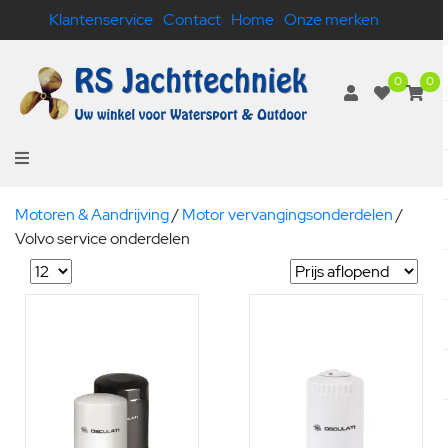
Klantenservice
Contact
Home
Onze merken
0
0
Motoren & Aandrijving
/
Motor vervangingsonderdelen
/
Volvo service onderdelen