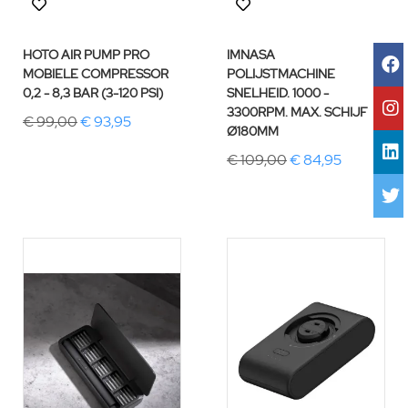
HOTO AIR PUMP PRO
IMNASA
MOBIELE COMPRESSOR
POLIJSTMACHINE
0,2 - 8,3 BAR (3-120 PSI)
SNELHEID. 1000 -
3300RPM. MAX. SCHIJF
€ 99,00
€ 93,95
Ø180MM
€ 109,00
€ 84,95